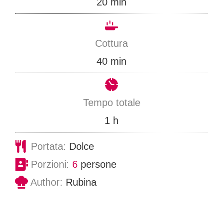
m
20
min
i
n
Cottura
u
m
40
min
t
i
i
n
Tempo totale
u
o
1
h
t
r
Portata:
Dolce
i
a
Porzioni:
6
persone
Author:
Rubina