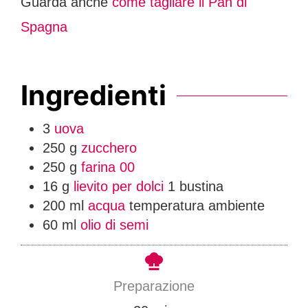
Guarda anche
come tagliare il Pan di
Spagna
Ingredienti
3
uova
250
g
zucchero
250
g
farina 00
16
g
lievito per dolci
1 bustina
200
ml
acqua
temperatura ambiente
60
ml
olio di semi
Preparazione