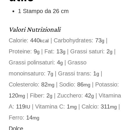
1 Stampo da 26 cm
Valori Nutrizionali
Calorie:
440
|
Carbohydrates:
73
|
kcal
g
Proteine:
9
|
Fat:
13
|
Grassi saturi:
2
|
g
g
g
Grassi polinsaturi:
4
|
Grasso
g
monoinsaturo:
7
|
Grassi trans:
1
|
g
g
Colesterolo:
82
|
Sodio:
86
|
Potassio:
mg
mg
120
|
Fiber:
2
|
Zucchero:
42
|
Vitamina
mg
g
g
A:
119
|
Vitamina C:
1
|
Calcio:
311
|
IU
mg
mg
Ferro:
14
mg
Dolce