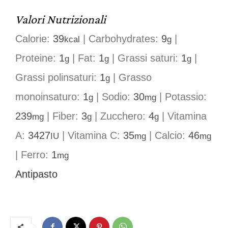
Valori Nutrizionali
Calorie:
39
|
Carbohydrates:
9
|
kcal
g
Proteine:
1
|
Fat:
1
|
Grassi saturi:
1
|
g
g
g
Grassi polinsaturi:
1
|
Grasso
g
monoinsaturo:
1
|
Sodio:
30
|
Potassio:
g
mg
239
|
Fiber:
3
|
Zucchero:
4
|
Vitamina
mg
g
g
A:
3427
|
Vitamina C:
35
|
Calcio:
46
IU
mg
mg
|
Ferro:
1
mg
Antipasto