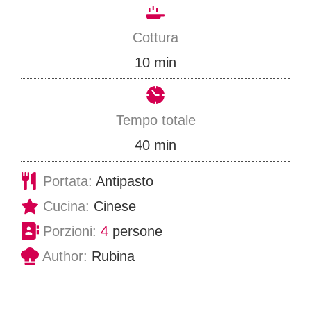
i
n
Cottura
u
m
10
min
t
i
i
n
Tempo totale
u
m
40
min
t
i
Portata:
Antipasto
i
n
Cucina:
Cinese
u
Porzioni:
4
persone
t
Author:
Rubina
i