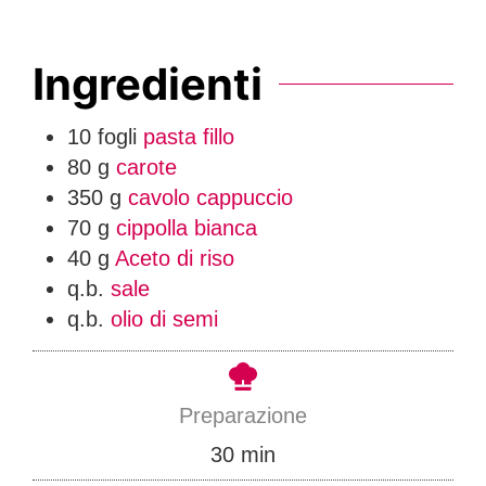
Ingredienti
10
fogli
pasta fillo
80
g
carote
350
g
cavolo cappuccio
70
g
cippolla bianca
40
g
Aceto di riso
q.b.
sale
q.b.
olio di semi
Preparazione
m
30
min