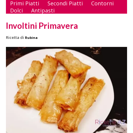
Primi Piatti
Secondi Piatti
Contorni
Dolci
Antipasti
Involtini Primavera
Ricetta di
Rubina