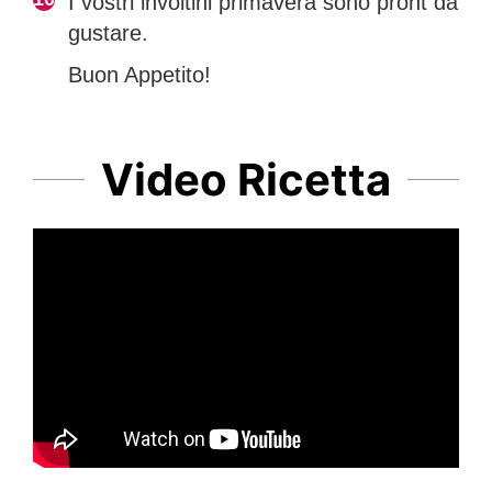
I vostri involtini primavera sono pront da
gustare.
Buon Appetito!
Video Ricetta