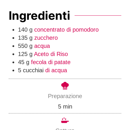
Ingredienti
140
g
concentrato di pomodoro
135
g
zucchero
550
g
acqua
125
g
Aceto di Riso
45
g
fecola di patate
5
cucchiai
di acqua
Preparazione
m
5
min
i
n