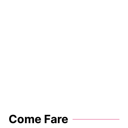
t
i
Come Fare