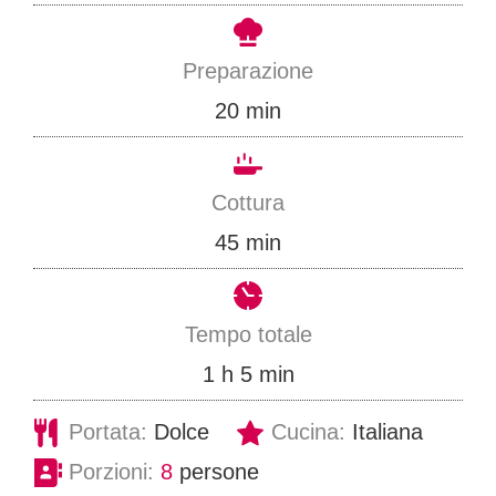
Preparazione
m
20
min
i
n
Cottura
u
m
45
min
t
i
i
n
Tempo totale
u
o
m
1
h
5
min
t
r
i
Portata:
Dolce
Cucina:
Italiana
i
a
n
Porzioni:
8
persone
u