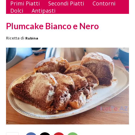
Primi Piatti
Secondi Piatti
Contorni
Dolci
Antipasti
Plumcake Bianco e Nero
Ricetta di
Rubina