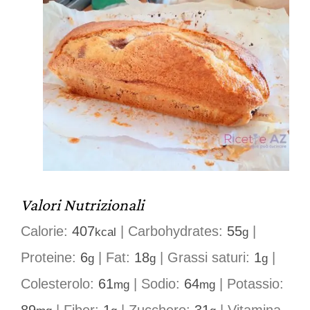
Valori Nutrizionali
Calorie:
407
|
Carbohydrates:
55
|
kcal
g
Proteine:
6
|
Fat:
18
|
Grassi saturi:
1
|
g
g
g
Colesterolo:
61
|
Sodio:
64
|
Potassio:
mg
mg