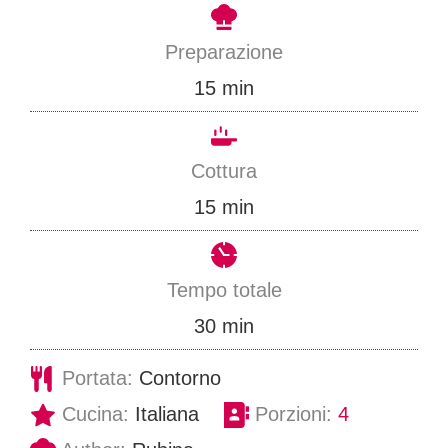
Preparazione
m
15
min
i
n
Cottura
u
m
15
min
t
i
i
n
Tempo totale
u
m
30
min
t
i
Portata:
Contorno
i
n
Cucina:
Italiana
Porzioni:
4
u