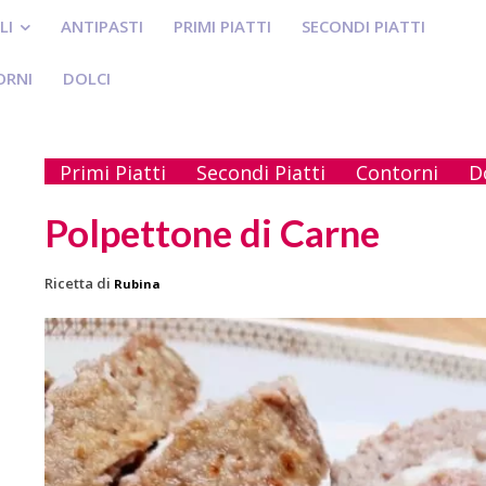
LI
ANTIPASTI
PRIMI PIATTI
SECONDI PIATTI
ORNI
DOLCI
Primi Piatti
Secondi Piatti
Contorni
D
Polpettone di Carne
Ricetta di
Rubina