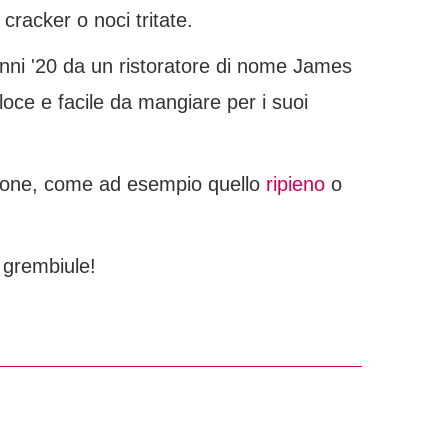
cracker o noci tritate.
i anni '20 da un ristoratore di nome James
oce e facile da mangiare per i suoi
ettone, come ad esempio quello
ripieno
o
l grembiule!