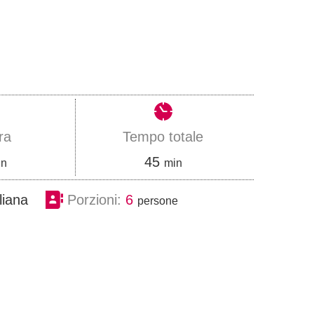
ra
Tempo totale
m
45
in
min
i
aliana
Porzioni:
6
persone
n
u
t
i