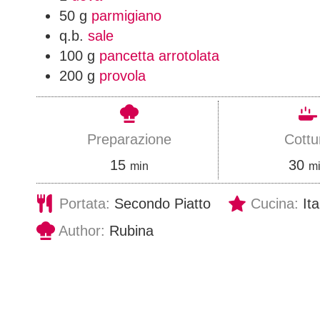
50
g
parmigiano
q.b.
sale
100
g
pancetta arrotolata
200
g
provola
Preparazione
Cottu
m
m
15
30
min
m
i
i
Portata:
Secondo Piatto
Cucina:
It
n
n
Author:
Rubina
u
u
t
t
i
i