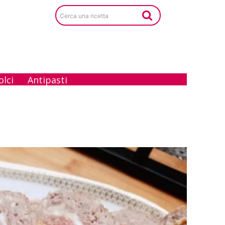
Cerca una ricetta
olci
Antipasti