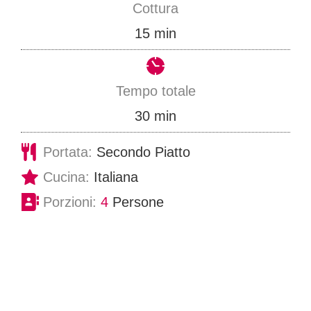
Cottura
u
m
15
min
t
i
i
n
Tempo totale
u
m
30
min
t
i
Portata:
Secondo Piatto
i
n
Cucina:
Italiana
u
Porzioni:
4
Persone
t
i