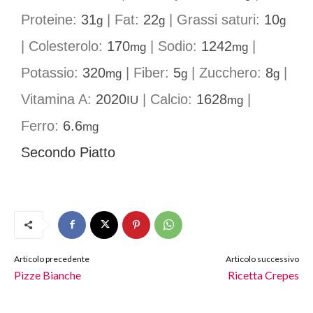
Proteine:
31
|
Fat:
22
|
Grassi saturi:
10
g
g
g
|
Colesterolo:
170
|
Sodio:
1242
|
mg
mg
Potassio:
320
|
Fiber:
5
|
Zucchero:
8
|
mg
g
g
Vitamina A:
2020
|
Calcio:
1628
|
IU
mg
Ferro:
6.6
mg
Secondo Piatto
Articolo precedente
Articolo successivo
Pizze Bianche
Ricetta Crepes