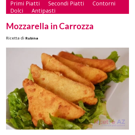
Primi Piatti
Secondi Piatti
Contorni
Dolci
Antipasti
Mozzarella in Carrozza
Ricetta di
Rubina