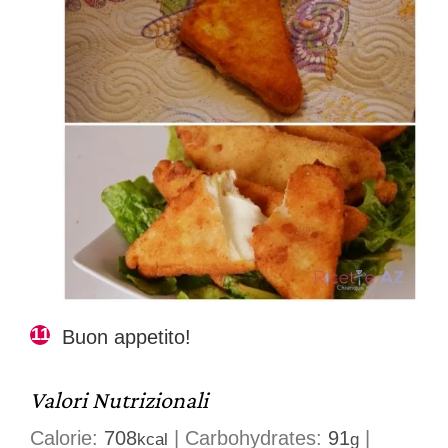
Buon appetito!
Valori Nutrizionali
Calorie:
708
|
Carbohydrates:
91
|
kcal
g