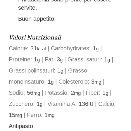
servite.
Buon appetito!
Valori Nutrizionali
Calorie:
31
|
Carbohydrates:
1
|
kcal
g
Proteine:
1
|
Fat:
3
|
Grassi saturi:
1
|
g
g
g
Grassi polinsaturi:
1
|
Grasso
g
monoinsaturo:
1
|
Colesterolo:
3
|
g
mg
Sodio:
56
|
Potassio:
2
|
Fiber:
1
|
mg
mg
g
Zucchero:
1
|
Vitamina A:
136
|
Calcio:
g
IU
15
|
Ferro:
1
mg
mg
Antipasto