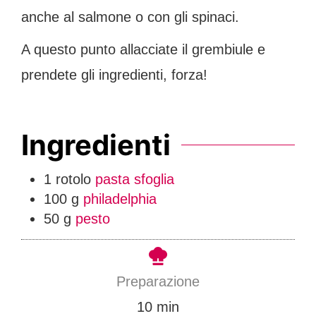
anche al salmone o con gli spinaci.
A questo punto allacciate il grembiule e
prendete gli ingredienti, forza!
Ingredienti
1
rotolo
pasta sfoglia
100
g
philadelphia
50
g
pesto
Preparazione
m
10
min