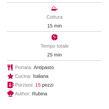
i
n
Cottura
u
m
15
min
t
i
i
n
Tempo totale
u
m
25
min
t
i
Portata:
Antipasto
i
n
Cucina:
Italiana
u
Porzioni:
15
pezzi
t
Author:
Rubina
i