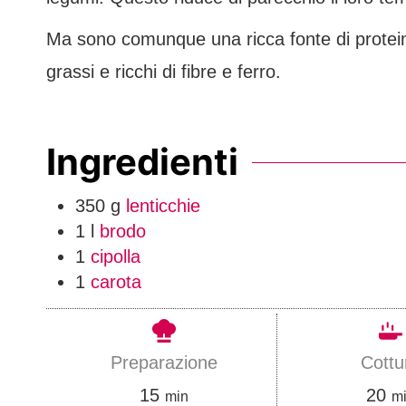
Ma sono comunque una ricca fonte di proteine
grassi e ricchi di fibre e ferro.
Ingredienti
350
g
lenticchie
1
l
brodo
1
cipolla
1
carota
Preparazione
Cottu
m
m
15
20
min
m