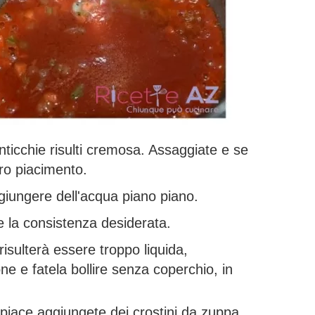
lenticchie risulti cremosa. Assaggiate e se
tro piacimento.
giungere dell'acqua piano piano.
 la consistenza desiderata.
 risulterà essere troppo liquida,
one e fatela bollire senza coperchio, in
 piace aggiungete dei crostini da zuppa.