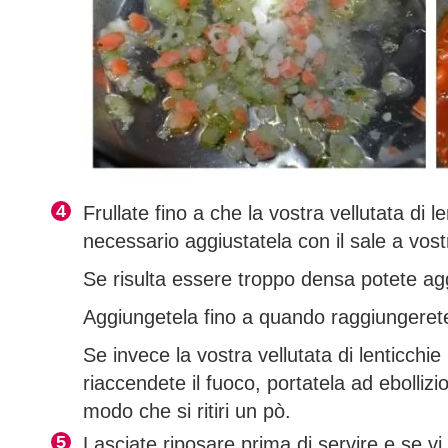
Frullate fino a che la vostra vellutata di 
necessario
aggiustatela con il sale a vos
Se risulta essere troppo densa potete ag
Aggiungetela fino a quando raggiungerete
Se invece la vostra vellutata di lenticchie
riaccendete il fuoco,
portatela ad ebollizi
modo che si ritiri un pò.
Lasciate riposare prima di servire e se vi