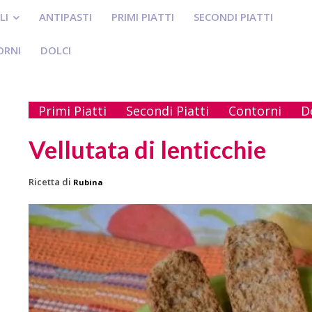
LI
ANTIPASTI
PRIMI PIATTI
SECONDI PIATTI
ORNI
DOLCI
Primi Piatti
Secondi Piatti
Contorni
D
Vellutata di lenticchie
Ricetta di
Rubina