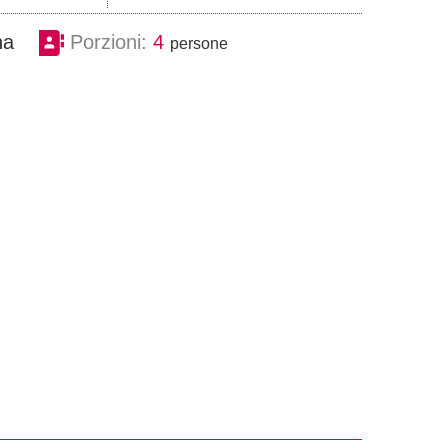
i
na
Porzioni:
4
persone
n
u
t
i