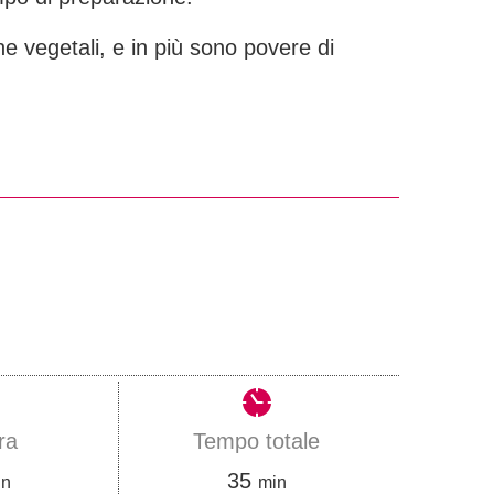
 vegetali, e in più sono povere di
ra
Tempo totale
m
35
in
min