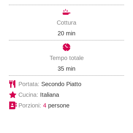
i
n
Cottura
u
m
20
min
t
i
i
n
Tempo totale
u
m
35
min
t
i
Portata:
Secondo Piatto
i
n
Cucina:
Italiana
u
Porzioni:
4
persone
t
i