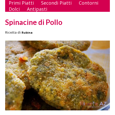
Primi Piatti
Secondi Piatti
Contorni
Dolci
Antipasti
Spinacine di Pollo
Ricetta di
Rubina