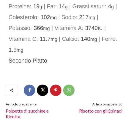
Proteine:
19
|
Fat:
14
|
Grassi saturi:
4
|
g
g
g
Colesterolo:
102
|
Sodio:
217
|
mg
mg
Potassio:
366
|
Vitamina A:
3740
|
mg
IU
Vitamina C:
11.7
|
Calcio:
140
|
Ferro:
mg
mg
1.9
mg
Secondo Piatto
Articolo precedente
Articolo successivo
Polpette di zucchine e
Risotto con gli Spinaci
Ricotta