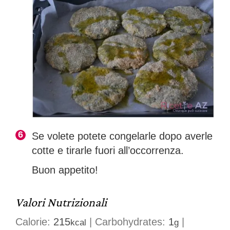
Se volete potete congelarle dopo averle
cotte e tirarle fuori all’occorrenza.
Buon appetito!
Valori Nutrizionali
Calorie:
215
|
Carbohydrates:
1
|
kcal
g