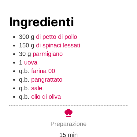
Ingredienti
300
g
di petto di pollo
150
g
di spinaci lessati
30
g
parmigiano
1
uova
q.b.
farina 00
q.b.
pangrattato
q.b.
sale.
q.b.
olio di oliva
Preparazione
m
15
min