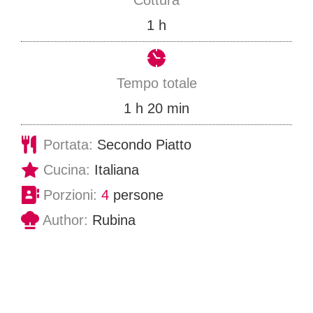
u
o
1
h
t
r
i
a
Tempo totale
o
m
1
h
20
min
r
i
Portata:
Secondo Piatto
a
n
Cucina:
Italiana
u
Porzioni:
4
persone
t
Author:
Rubina
i