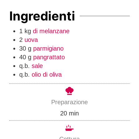
Ingredienti
1
kg
di melanzane
2
uova
30
g
parmigiano
40
g
pangrattato
q.b.
sale
q.b.
olio di oliva
Preparazione
m
20
min
i
n
Cottura