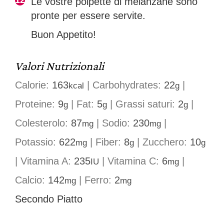
Le vostre polpette di melanzane sono
pronte per essere servite.
Buon Appetito!
Valori Nutrizionali
Calorie:
163
|
Carbohydrates:
22
|
kcal
g
Proteine:
9
|
Fat:
5
|
Grassi saturi:
2
|
g
g
g
Colesterolo:
87
|
Sodio:
230
|
mg
mg
Potassio:
622
|
Fiber:
8
|
Zucchero:
10
mg
g
g
|
Vitamina A:
235
|
Vitamina C:
6
|
IU
mg
Calcio:
142
|
Ferro:
2
mg
mg
Secondo Piatto