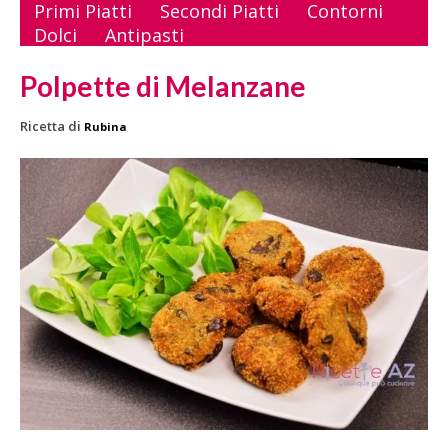
Primi Piatti
Secondi Piatti
Contorni
Dolci
Antipasti
Polpette di Melanzane
Ricetta di
Rubina