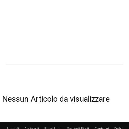
Nessun Articolo da visualizzare
Speciali
Antipasti
Primi Piatti
Secondi Piatti
Contorni
Dolci