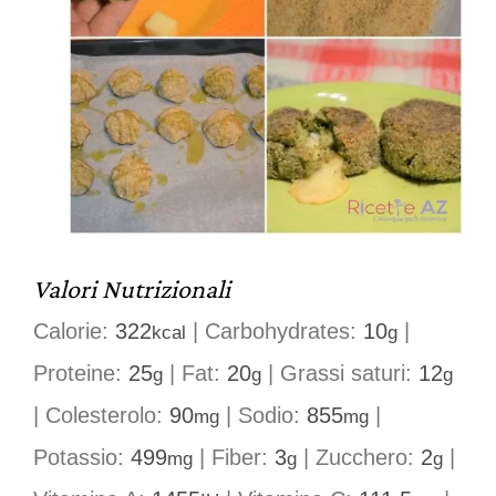
Valori Nutrizionali
Calorie:
322
|
Carbohydrates:
10
|
kcal
g
Proteine:
25
|
Fat:
20
|
Grassi saturi:
12
g
g
g
|
Colesterolo:
90
|
Sodio:
855
|
mg
mg
Potassio:
499
|
Fiber:
3
|
Zucchero:
2
|
mg
g
g