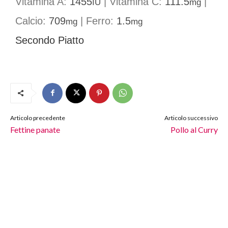
Vitamina A:
1455
|
Vitamina C:
111.5
|
IU
mg
Calcio:
709
|
Ferro:
1.5
mg
mg
Secondo Piatto
Articolo precedente
Articolo successivo
Fettine panate
Pollo al Curry