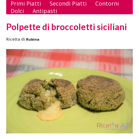
Primi Piatti
Secondi Piatti
Contorni
Dolci
Antipasti
Polpette di broccoletti siciliani
Ricetta di
Rubina