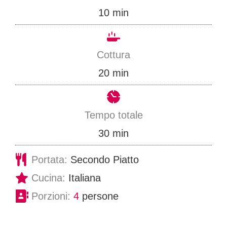
m
10
min
i
n
Cottura
u
m
20
min
t
i
i
n
Tempo totale
u
m
30
min
t
i
Portata:
Secondo Piatto
i
n
Cucina:
Italiana
u
Porzioni:
4
persone
t
i