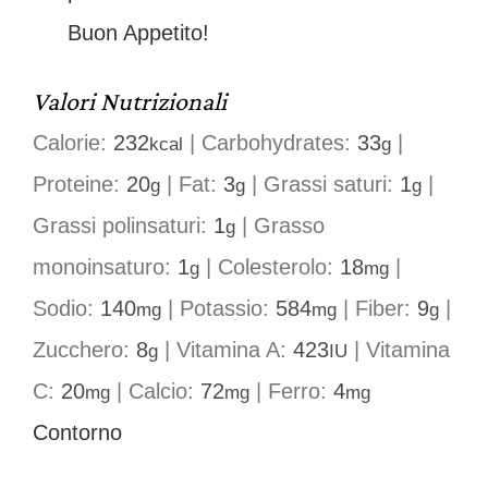
Buon Appetito!
Valori Nutrizionali
Calorie:
232
|
Carbohydrates:
33
|
kcal
g
Proteine:
20
|
Fat:
3
|
Grassi saturi:
1
|
g
g
g
Grassi polinsaturi:
1
|
Grasso
g
monoinsaturo:
1
|
Colesterolo:
18
|
g
mg
Sodio:
140
|
Potassio:
584
|
Fiber:
9
|
mg
mg
g
Zucchero:
8
|
Vitamina A:
423
|
Vitamina
g
IU
C:
20
|
Calcio:
72
|
Ferro:
4
mg
mg
mg
Contorno