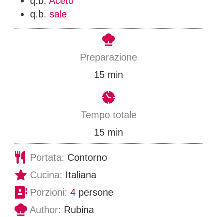
q.b.
Aceto
q.b.
sale
Preparazione
m
15
min
i
n
Tempo totale
u
m
15
min
t
i
Portata:
Contorno
i
n
Cucina:
Italiana
u
Porzioni:
4
persone
t
Author:
Rubina