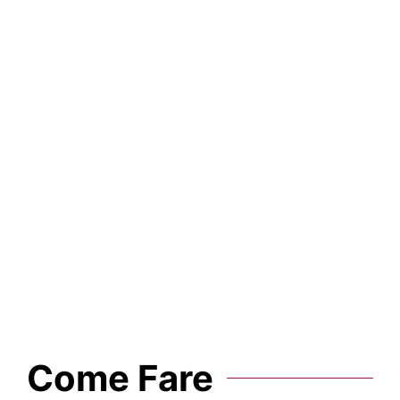
i
Come Fare