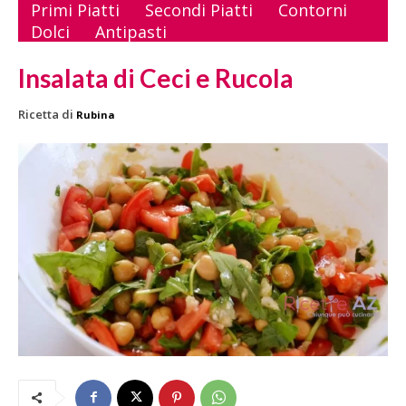
Primi Piatti
Secondi Piatti
Contorni
Dolci
Antipasti
Insalata di Ceci e Rucola
Ricetta di
Rubina