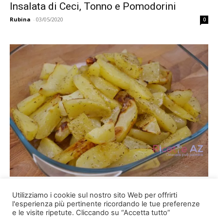
Insalata di Ceci, Tonno e Pomodorini
Rubina
-
03/05/2020
0
Patate al Forno con pomodorini
Utilizziamo i cookie sul nostro sito Web per offrirti
Rubina
-
30/03/2020
0
l'esperienza più pertinente ricordando le tue preferenze
e le visite ripetute. Cliccando su “Accetta tutto”