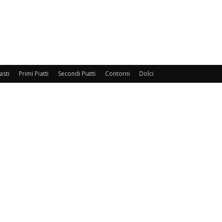
asti
Primi Piatti
Secondi Piatti
Contorni
Dolci