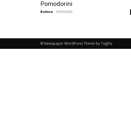
Pomodorini
Rubina
-
03/05/2020
© Newspaper WordPress Theme by TagDiv