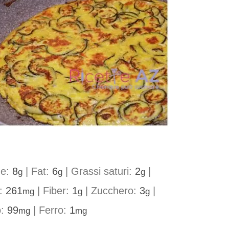
ne:
8
|
Fat:
6
|
Grassi saturi:
2
|
g
g
g
o:
261
|
Fiber:
1
|
Zucchero:
3
|
mg
g
g
o:
99
|
Ferro:
1
mg
mg