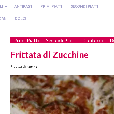
LI
ANTIPASTI
PRIMI PIATTI
SECONDI PIATTI
ORNI
DOLCI
Primi Piatti
Secondi Piatti
Contorni
D
Frittata di Zucchine
Ricetta di
Rubina