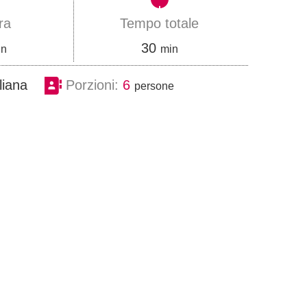
ra
Tempo totale
m
30
in
min
i
aliana
Porzioni:
6
persone
n
u
t
i