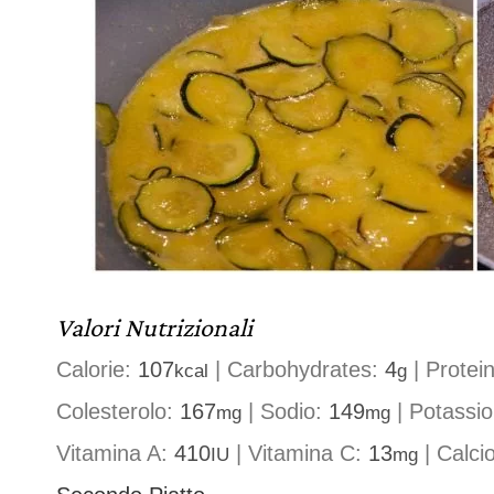
Valori Nutrizionali
Calorie:
107
|
Carbohydrates:
4
|
Protei
kcal
g
Colesterolo:
167
|
Sodio:
149
|
Potassi
mg
mg
Vitamina A:
410
|
Vitamina C:
13
|
Calci
IU
mg