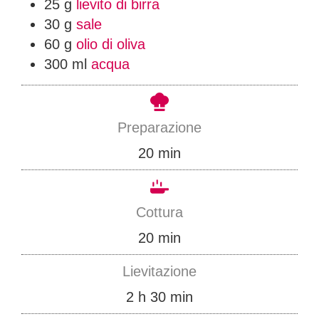
25
g
lievito di birra
30
g
sale
60
g
olio di oliva
300
ml
acqua
Preparazione
m
20
min
i
n
Cottura
u
m
20
min
t
i
Lievitazione
i
n
o
m
2
h
30
min
u