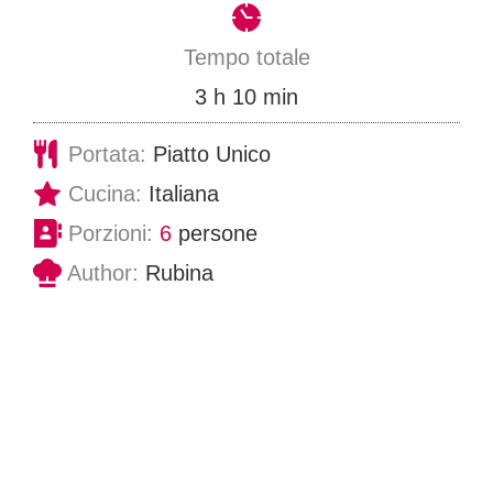
r
i
t
e
n
Tempo totale
i
u
o
m
3
h
10
min
t
r
i
Portata:
Piatto Unico
i
e
n
Cucina:
Italiana
u
Porzioni:
6
persone
t
Author:
Rubina
i