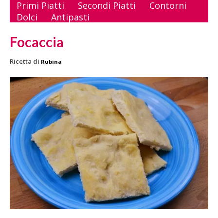
Primi Piatti
Secondi Piatti
Contorni
Dolci
Antipasti
Focaccia
Ricetta di
Rubina