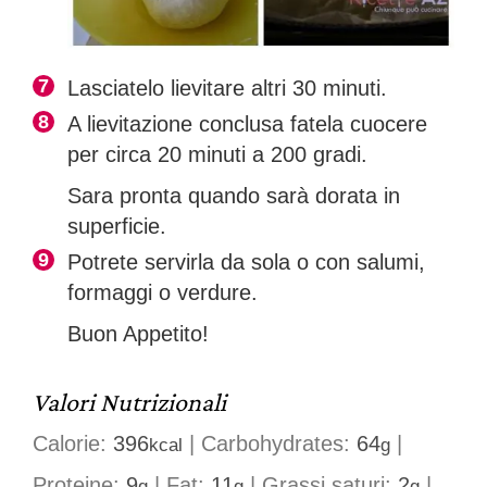
Lasciatelo lievitare altri 30 minuti.
A lievitazione conclusa fatela cuocere
per circa 20 minuti a 200 gradi.
Sara pronta quando sarà dorata in
superficie.
Potrete servirla da sola o con salumi,
formaggi o verdure.
Buon Appetito!
Valori Nutrizionali
Calorie:
396
|
Carbohydrates:
64
|
kcal
g
Proteine:
9
|
Fat:
11
|
Grassi saturi:
2
|
g
g
g