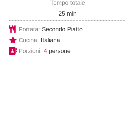
Tempo totale
u
m
25
min
t
i
Portata:
Secondo Piatto
i
n
Cucina:
Italiana
u
Porzioni:
4
persone
t
i