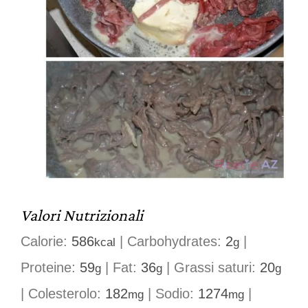
Valori Nutrizionali
Calorie:
586
|
Carbohydrates:
2
|
kcal
g
Proteine:
59
|
Fat:
36
|
Grassi saturi:
20
g
g
g
|
Colesterolo:
182
|
Sodio:
1274
|
mg
mg