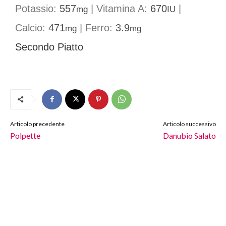
Potassio:
557
|
Vitamina A:
670
|
mg
IU
Calcio:
471
|
Ferro:
3.9
mg
mg
Secondo Piatto
Articolo precedente
Articolo successivo
Polpette
Danubio Salato