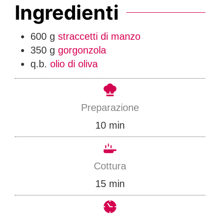
Ingredienti
600
g
straccetti di manzo
350
g
gorgonzola
q.b.
olio di oliva
Preparazione
m
10
min
i
n
Cottura
u
m
15
min
t
i
i
n