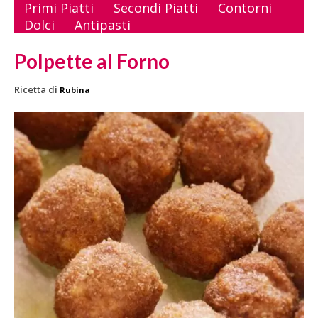
Primi Piatti
Secondi Piatti
Contorni
Dolci
Antipasti
Polpette al Forno
Ricetta di
Rubina