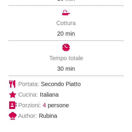
i
n
Cottura
u
m
20
min
t
i
i
n
Tempo totale
u
m
30
min
t
i
Portata:
Secondo Piatto
i
n
Cucina:
Italiana
u
Porzioni:
4
persone
t
Author:
Rubina
i