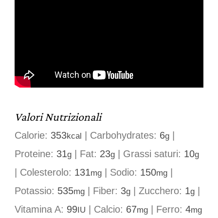
Valori Nutrizionali
Calorie:
353
|
Carbohydrates:
6
|
kcal
g
Proteine:
31
|
Fat:
23
|
Grassi saturi:
10
g
g
g
|
Colesterolo:
131
|
Sodio:
150
|
mg
mg
Potassio:
535
|
Fiber:
3
|
Zucchero:
1
|
mg
g
g
Vitamina A:
99
|
Calcio:
67
|
Ferro:
4
IU
mg
mg