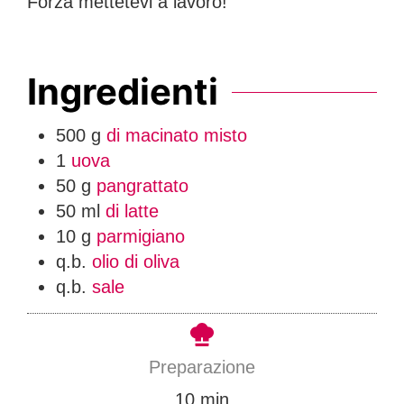
Forza mettetevi a lavoro!
Ingredienti
500
g
di macinato misto
1
uova
50
g
pangrattato
50
ml
di latte
10
g
parmigiano
q.b.
olio di oliva
q.b.
sale
Preparazione
m
10
min