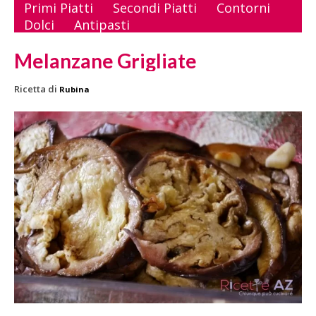
Primi Piatti
Secondi Piatti
Contorni
Dolci
Antipasti
Melanzane Grigliate
Ricetta di
Rubina