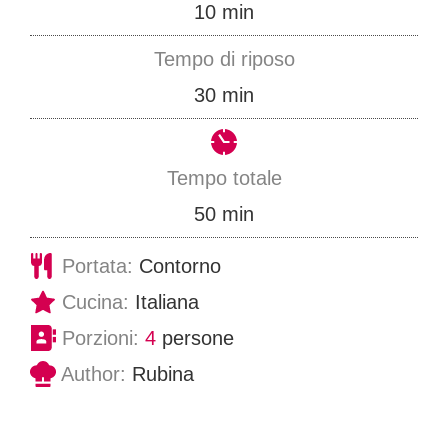
m
10
min
t
i
Tempo di riposo
i
n
m
30
min
u
i
t
n
Tempo totale
i
u
m
50
min
t
i
Portata:
Contorno
i
n
Cucina:
Italiana
u
Porzioni:
4
persone
t
Author:
Rubina
i