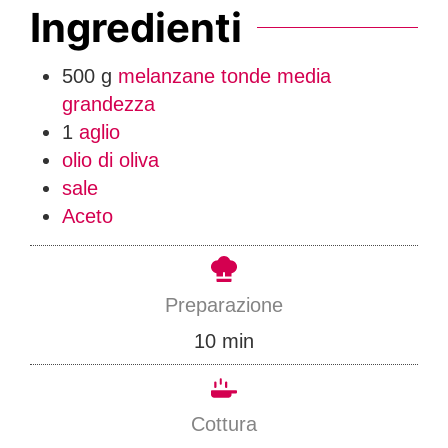
Ingredienti
500
g
melanzane tonde media
grandezza
1
aglio
olio di oliva
sale
Aceto
Preparazione
m
10
min
i
n
Cottura
u