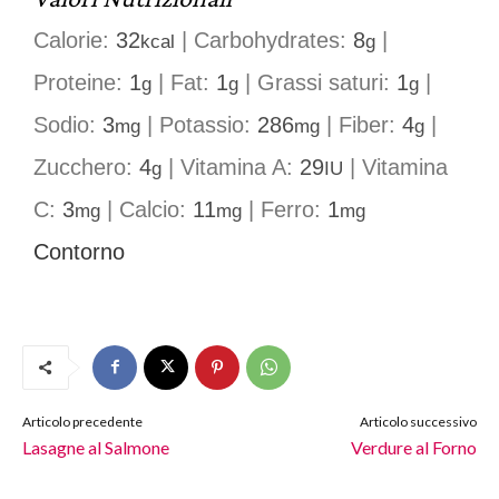
Calorie:
32
|
Carbohydrates:
8
|
kcal
g
Proteine:
1
|
Fat:
1
|
Grassi saturi:
1
|
g
g
g
Sodio:
3
|
Potassio:
286
|
Fiber:
4
|
mg
mg
g
Zucchero:
4
|
Vitamina A:
29
|
Vitamina
g
IU
C:
3
|
Calcio:
11
|
Ferro:
1
mg
mg
mg
Contorno
Articolo precedente
Articolo successivo
Lasagne al Salmone
Verdure al Forno