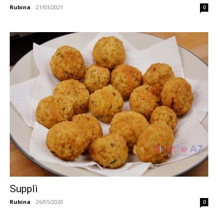
Rubina
-
21/03/2021
0
Supplì
Rubina
-
26/05/2020
0