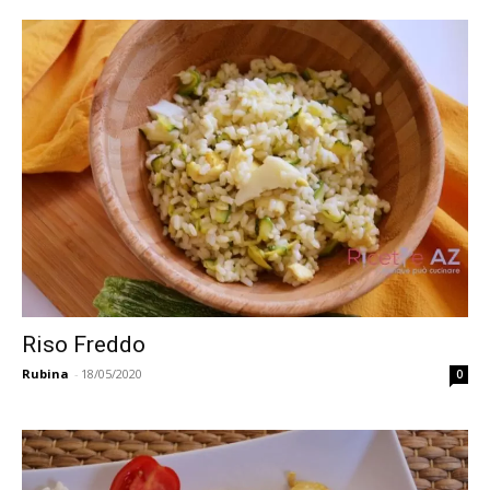
Riso Freddo
Rubina
-
18/05/2020
0