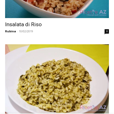
Insalata di Riso
Rubina
-
10/02/2019
0