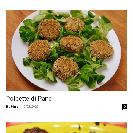
Polpette di Pane
Rubina
-
19/03/2020
0