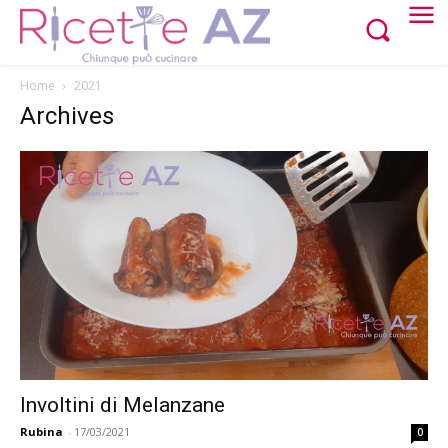
Home
2021
Archives
Involtini di Melanzane
Rubina
-
17/03/2021
0