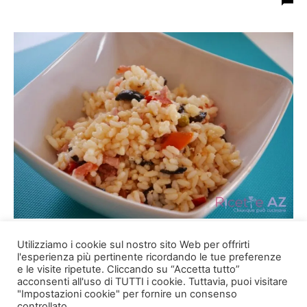
Insalata di Riso
Utilizziamo i cookie sul nostro sito Web per offrirti
Rubina
-
10/02/2019
0
l'esperienza più pertinente ricordando le tue preferenze
e le visite ripetute. Cliccando su “Accetta tutto”
acconsenti all'uso di TUTTI i cookie. Tuttavia, puoi visitare
"Impostazioni cookie" per fornire un consenso
controllato.