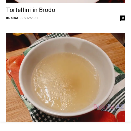
Tortellini in Brodo
Rubina
-
06/12/2021
0
Brodo di Carne