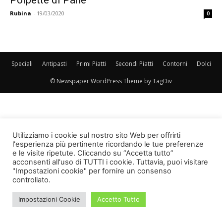
Rubina
-
19/03/2020
0
Speciali
Antipasti
Primi Piatti
Secondi Piatti
Contorni
Dolci
© Newspaper WordPress Theme by TagDiv
Utilizziamo i cookie sul nostro sito Web per offrirti
l'esperienza più pertinente ricordando le tue preferenze
e le visite ripetute. Cliccando su “Accetta tutto”
acconsenti all'uso di TUTTI i cookie. Tuttavia, puoi visitare
"Impostazioni cookie" per fornire un consenso
controllato.
Impostazioni Cookie
Accetto Tutto