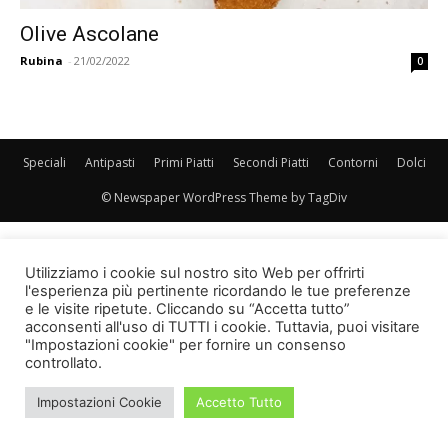
Olive Ascolane
Rubina
-
21/02/2022
0
Speciali
Antipasti
Primi Piatti
Secondi Piatti
Contorni
Dolci
© Newspaper WordPress Theme by TagDiv
Utilizziamo i cookie sul nostro sito Web per offrirti
l'esperienza più pertinente ricordando le tue preferenze
e le visite ripetute. Cliccando su “Accetta tutto”
acconsenti all'uso di TUTTI i cookie. Tuttavia, puoi visitare
"Impostazioni cookie" per fornire un consenso
controllato.
Impostazioni Cookie
Accetto Tutto