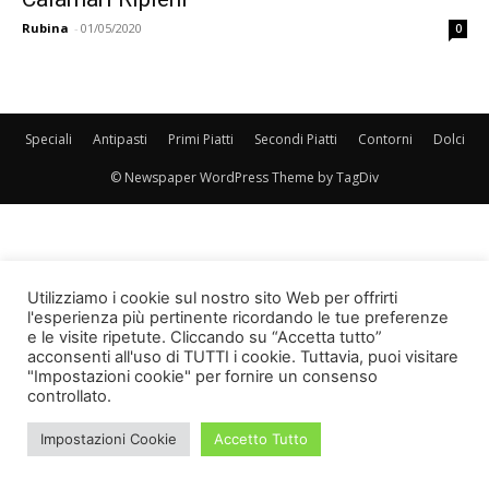
Rubina
-
01/05/2020
0
Speciali
Antipasti
Primi Piatti
Secondi Piatti
Contorni
Dolci
© Newspaper WordPress Theme by TagDiv
Utilizziamo i cookie sul nostro sito Web per offrirti
l'esperienza più pertinente ricordando le tue preferenze
e le visite ripetute. Cliccando su “Accetta tutto”
acconsenti all'uso di TUTTI i cookie. Tuttavia, puoi visitare
"Impostazioni cookie" per fornire un consenso
controllato.
Impostazioni Cookie
Accetto Tutto