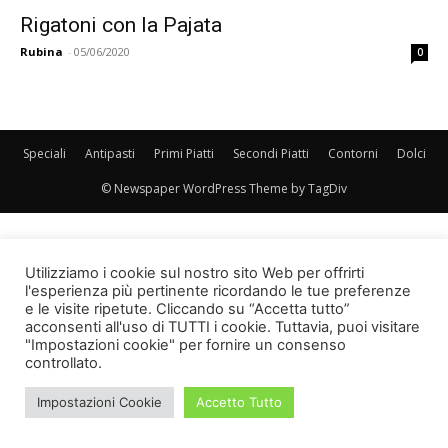
Rigatoni con la Pajata
Rubina
-
05/06/2020
0
Speciali
Antipasti
Primi Piatti
Secondi Piatti
Contorni
Dolci
© Newspaper WordPress Theme by TagDiv
Utilizziamo i cookie sul nostro sito Web per offrirti
l'esperienza più pertinente ricordando le tue preferenze
e le visite ripetute. Cliccando su “Accetta tutto”
acconsenti all'uso di TUTTI i cookie. Tuttavia, puoi visitare
"Impostazioni cookie" per fornire un consenso
controllato.
Impostazioni Cookie
Accetto Tutto