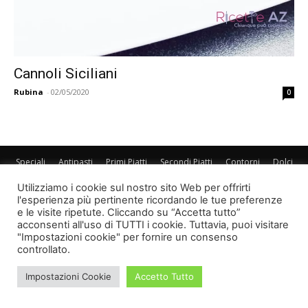
Cannoli Siciliani
Rubina
-
02/05/2020
0
Speciali
Antipasti
Primi Piatti
Secondi Piatti
Contorni
Dolci
© Newspaper WordPress Theme by TagDiv
Utilizziamo i cookie sul nostro sito Web per offrirti
l'esperienza più pertinente ricordando le tue preferenze
e le visite ripetute. Cliccando su “Accetta tutto”
acconsenti all'uso di TUTTI i cookie. Tuttavia, puoi visitare
"Impostazioni cookie" per fornire un consenso
controllato.
Impostazioni Cookie
Accetto Tutto