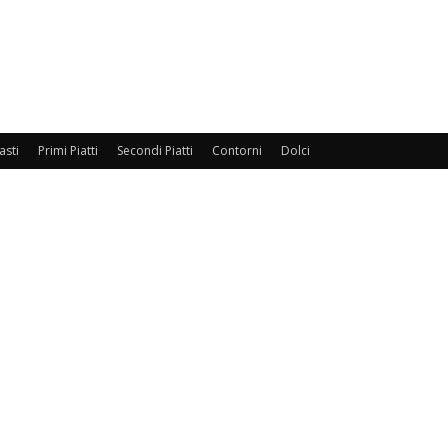
asti
Primi Piatti
Secondi Piatti
Contorni
Dolci