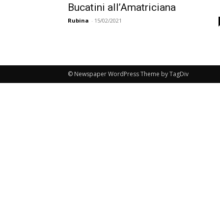
Bucatini all’Amatriciana
Rubina
-
15/02/2021
© Newspaper WordPress Theme by TagDiv