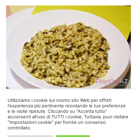
Risotto con Spinaci
Utilizziamo i cookie sul nostro sito Web per offrirti
Rubina
-
14/12/2018
0
l'esperienza più pertinente ricordando le tue preferenze
e le visite ripetute. Cliccando su “Accetta tutto”
acconsenti all'uso di TUTTI i cookie. Tuttavia, puoi visitare
"Impostazioni cookie" per fornire un consenso
controllato.
Speciali
Antipasti
Primi Piatti
Secondi Piatti
Contorni
Dolci