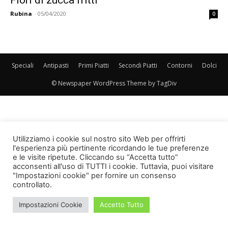
Rubina
-
05/04/2020
0
Speciali
Antipasti
Primi Piatti
Secondi Piatti
Contorni
Dolci
© Newspaper WordPress Theme by TagDiv
Utilizziamo i cookie sul nostro sito Web per offrirti
l'esperienza più pertinente ricordando le tue preferenze
e le visite ripetute. Cliccando su “Accetta tutto”
acconsenti all'uso di TUTTI i cookie. Tuttavia, puoi visitare
"Impostazioni cookie" per fornire un consenso
controllato.
Impostazioni Cookie
Accetto Tutto